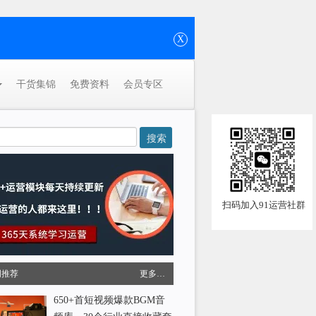
X
干货集锦
免费资料
会员专区
扫码加入91运营社群
周推荐
更多…
650+首短视频爆款BGM音