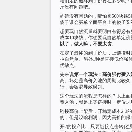
咱们定的最终到手价要在多少呢？
斤没有问题吧。
的确没有问题的，哪怕卖500块钱
傻子谁会买单？而平台上的傻子又
想要玩自然流量就要明白有得必有
成本10块钱，你想要玩自然单定价
以了，做人嘛，不要太贪
。
在定了最终的到手价后，上链接时
拉自然单。另外1种是直接低价强
优缺点。
先来说
第一个玩法：高价强付费入
高。坏处是高价入池的周期比较久
行，会容易导致误判。
这个玩法的流程是怎样的？以上面
费入池，就是上架链接时，定价14
链接高价上架后，开稳定成本2-
的，但是没啥利润，因为高价的保
开2的投产比，只要链接点击转化