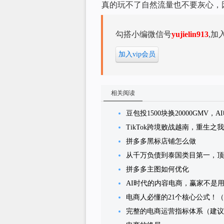
真的玩不了自然流量也不要灰心，
勾搭小编微信号
yujielin913
,加
加入vip会员
相关阅读
豆包投1500块换20000GMV
TikTok跨境败战越南，重生
拼多多黑标店铺怎么做
从千万负债到泰国类目第一，顶
拼多多主图如何优化
AI时代的内容电商，赢家不是
电商人必懂的21个核心公式！
完整的电商运营指标体系（建议