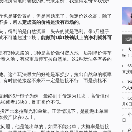
按照所有电商老板的幻想来定价，我觉得定价38块钱5
5斤也是能设置的，但是问题来了，你定价这么高，除了
不多，所以
定虚高的价格是没有市场的
。
失，得到的是自然流量，失去的就是毛利。像5斤橙子
就不可能超过12块，
能做到1单1块钱以上的净利就算可
近
大
是有2种思路的，1种是高价强付费入池，后期降价停车
板！
付费入池，有权重后停车拉自然单。这2种玩法各有各的
6
直接
池
。这个玩法最大的好处是车损少，拉出自然单的概率
，有时候链接起不来不一定是链接不行，而是价格不
W
个人
提到的5斤橙子为例，最终到手价定为11块，高价强付
C
块8或者15块8，反正卖价不低。
月6
3的投产比来拉曝光和单量。正常情况下，是能跑出单量
小
本投产比在3以上。
日
没问题，他是能出单的，如果不能出单，大概率是链接
私