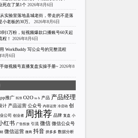
业死在了第1个
2026年8月6日
I从实验室落地县城老街，带走的不是落
是小老板的30万。
2026年8月6日
0到1万粉，短视频爆款口播账号60天起
流程！
2026年8月6日
用 WorkBuddy 写公众号的完整流程
6年8月6日
手做视频号直播复盘实操手册~
2026年8
日
签
产品经理
O2O
App推广
产品
to b
B2B
产品运营
创
公众号
设计
内容运营
冷启动
周推荐
业公司
品牌
创业者
小
复盘
小红书
微信
微信公众号
引流
广告投放
抖音
微信运营
拼多多
数据分析
微商
销