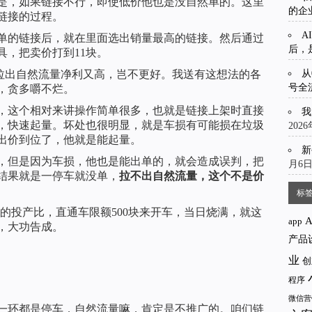
是，如果链接不行，即使低价他也是没自然单的。这里
的企
链接的过程。
A
单的链接后，就在里面选出销量最高的链接。然后通过
后，
具，把卖价打到11块。
从
果拉出自然流量净利又高，岂不更好。我送有这想法的各
号全
，贪多嚼不烂。
，这个相对来讲操作简单很多，也就是链接上架时直接
我
池，快速起量。坏处也很明显，就是车损有可能损在垃圾
202
出价到位了，他就是能起量。
新
，但是因为车损，他也是能出单的，就会造成误判，把
月6
结果就是一停车就没单，
拉不出自然流量，这个不是价
标
3的投产比，直通车限额500块来开车，当日烧满，就这
app
，大功告成。
产品
业
创
程序
微信营
一环都是停车，自然流量嘛，肯定是不推广的。咱们链