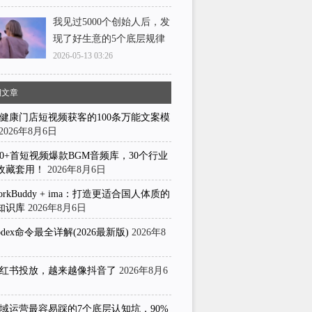
我见过5000个创始人后，发
现了好生意的5个底层规律
2026-05-13 03:26
期文章
健康门店短视频获客的100条万能文案模
2026年8月6日
50+首短视频爆款BGM音频库，30个行业
收藏套用！
2026年8月6日
orkBuddy + ima：打造更适合国人体质的
知识库
2026年8月6日
odex命令最全详解(2026最新版)
2026年8
日
红书投放，越来越像抖音了
2026年8月6
域运营最容易踩的7个底层认知坑，90%