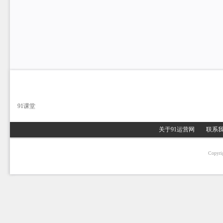
91课堂
关于91运营网
联系
Copyri