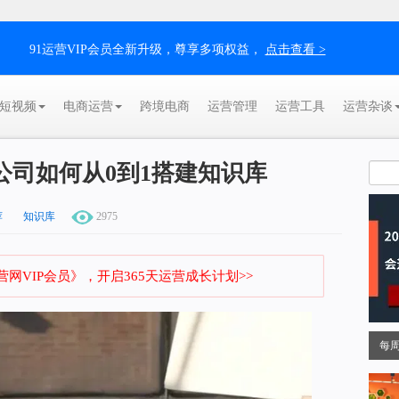
91运营VIP会员全新升级，尊享多项权益，
点击查看 >
短视频
电商运营
跨境电商
运营管理
运营工具
运营杂谈
人公司如何从0到1搭建知识库
荐
知识库
2975
网VIP会员》，开启365天运营成长计划>>
每