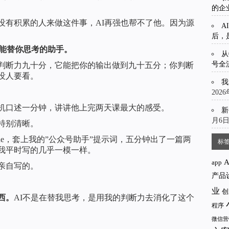
的企
没有积累的人来做这件事，AI再强也帮不了他。因为源
A
后，
个能替你思考的助手。
从
号全
判断力九十分，它能把你的输出做到九十五分；你判断
没人要看。
我
202
机口述一分钟，讲讲他上完两天课最大的感受。
新
月6
特别清晰。
de，套上我的”公众号助手”提示词，五分钟出了一篇两
标
我平时写的几乎一模一样。
app
亲自写的。
产品
业
创
西。
AI不是在替我思考，是用我的判断力去消化了这个
程序
微信营