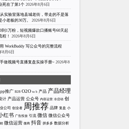
业死在了第1个
2026年8月6日
I从实验室落地县城老街，带走的不是落
是小老板的30万。
2026年8月6日
0到1万粉，短视频爆款口播账号60天起
流程！
2026年8月6日
用 WorkBuddy 写公众号的完整流程
6年8月6日
手做视频号直播复盘实操手册~
2026年8
日
签
产品经理
O2O
App推广
产品
to b
B2B
产品运营
创
公众号
设计
内容运营
冷启动
周推荐
业公司
品牌
创业者
小
复盘
小红书
微信
微信公众号
引流
广告投放
抖音
微信运营
拼多多
数据分析
微商
销