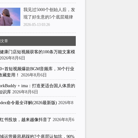
我见过5000个创始人后，发
现了好生意的5个底层规律
2026-05-13 03:26
期文章
健康门店短视频获客的100条万能文案模
2026年8月6日
50+首短视频爆款BGM音频库，30个行业
收藏套用！
2026年8月6日
orkBuddy + ima：打造更适合国人体质的
知识库
2026年8月6日
odex命令最全详解(2026最新版)
2026年8
日
红书投放，越来越像抖音了
2026年8月6
域运营最容易踩的7个底层认知坑，90%