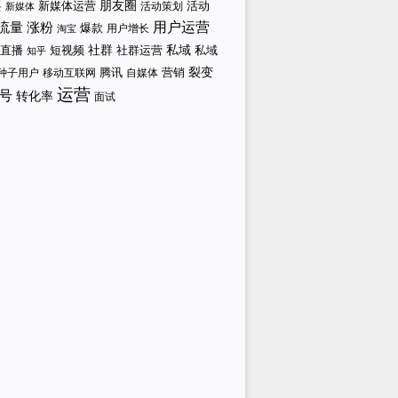
案
新媒体运营
朋友圈
活动策划
活动
新媒体
涨粉
用户运营
流量
爆款
用户增长
淘宝
社群
私域
直播
短视频
私域
社群运营
知乎
裂变
腾讯
营销
自媒体
种子用户
移动互联网
运营
号
转化率
面试