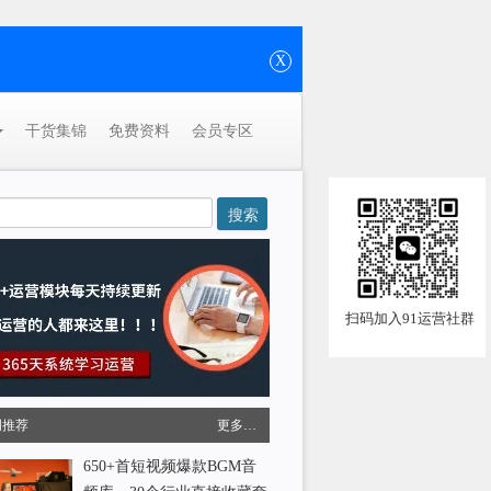
X
干货集锦
免费资料
会员专区
扫码加入91运营社群
周推荐
更多…
650+首短视频爆款BGM音