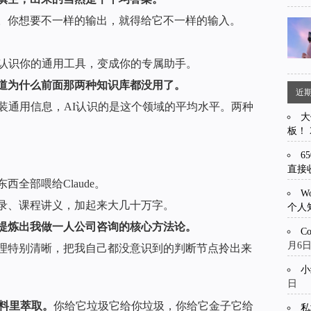
。你想要不一样的输出，就得给它不一样的输入。
不认识你的通用工具，变成你的专属助手。
道为什么前面那两种知识库都没用了。
近
装通用信息，AI认识的是这个领域的平均水平。两种
大
板！
6
直接
全部喂给Claude。
W
录、课程讲义，加起来大几十万字。
个人
提炼出我做一人公司咨询的核心方法论。
C
月6
理特别清晰，把我自己都没意识到的判断节点拎出来
小
日
的料里萃取。
你给它垃圾它给你垃圾，你给它金子它给
私