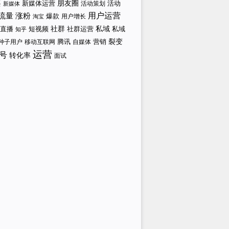
案
新媒体运营
朋友圈
活动策划
活动
新媒体
涨粉
用户运营
流量
爆款
用户增长
淘宝
社群
私域
直播
短视频
私域
社群运营
知乎
裂变
腾讯
营销
自媒体
种子用户
移动互联网
运营
号
转化率
面试