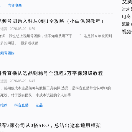
文
I
内容电商
运营
电商
视频号团购入驻从0到1全攻略（小白保姆教程）
流量
1运营
2026-05-29 16:59
视频
“老师，我也想上视频号团购，但不知道从哪下手……” 这是我今年被问到
最多的问题。 很多老板都…
视频号团购
抖音直播从选品到稳号全流程2万字保姆级教程
1运营
2026-05-29 16:45
一、前期低成本选品策略与数据工具实操 选品，是抖音直播带货从0到1的
生死线。对于没有团队、小成本试错的个人新手…
周推荐
抖音直播
选品
我帮3家公司从0搭SEO，总结出这套通用框架