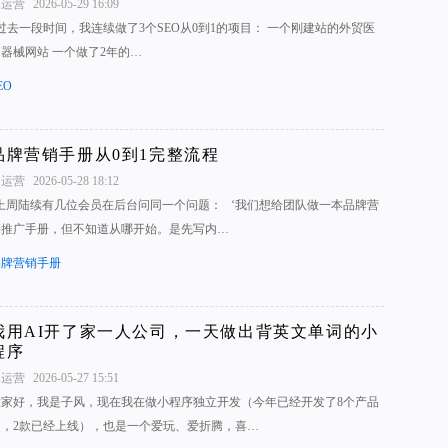
1运营
2026-05-29 16:09
过去一段时间，我连续做了3个SEO从0到1的项目： 一个刚建站的外贸医
器械网站 一个做了2年的…
EO
品牌营销手册从0到1完整流程
1运营
2026-05-28 18:12
“上周陆续有几位会员在后台问同一个问题： ‘我们想给团队做一本品牌营
销推广手册，但不知道从哪开始。是先写内…
品牌营销手册
我用AI开了家一人公司，一天做出背英文单词的小
程序
1运营
2026-05-27 15:51
大家好，我是子风，现在我在做小程序独立开发（今年已经开发了8个产品
了，2款已经上线），也是一个爱玩、爱折腾，喜…