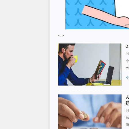
<
>
9
9