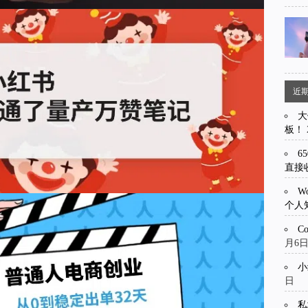
近
大
板！
6
直接
W
个人
C
月6
小
日
私