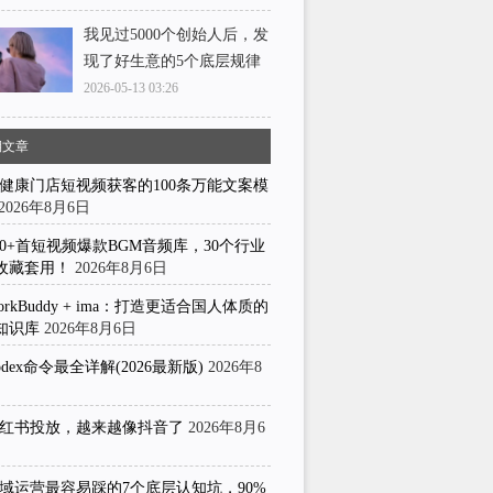
我见过5000个创始人后，发
现了好生意的5个底层规律
2026-05-13 03:26
期文章
健康门店短视频获客的100条万能文案模
2026年8月6日
50+首短视频爆款BGM音频库，30个行业
收藏套用！
2026年8月6日
orkBuddy + ima：打造更适合国人体质的
知识库
2026年8月6日
odex命令最全详解(2026最新版)
2026年8
日
红书投放，越来越像抖音了
2026年8月6
域运营最容易踩的7个底层认知坑，90%