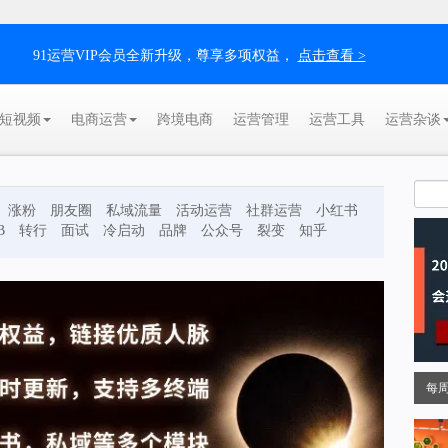
91运营VIP会员全新升级，尊享多项权益，
点击查看 >
短视频
电商运营
跨境电商
运营管理
运营工具
运营杂谈
涨粉
朋友圈
私域流量
活动运营
社群运营
小红书
B
转行
面试
冷启动
品牌
公众号
裂变
知乎
每