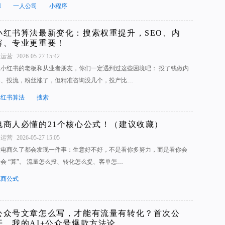
I
一人公司
小程序
小红书算法最新变化：搜索权重提升，SEO、内
容、专业更重要！
1运营
2026-05-27 15:42
做小红书的老板和从业者朋友，你们一定遇到过这些困境吧： 投了钱做内
容、投流，粉丝涨了，但精准咨询没几个，投产比…
小红书算法
搜索
电商人必懂的21个核心公式！（建议收藏）
1运营
2026-05-27 15:05
做电商久了都会发现一件事：生意好不好，不是看你多努力，而是看你会
会 “算”。 流量怎么投、转化怎么提、客单怎…
电商公式
公众号文章怎么写，才能有流量有转化？首次公
开，我的AI+公众号爆款方法论