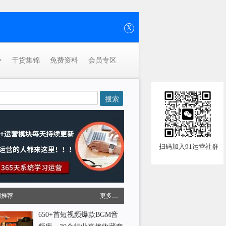
X
干货集锦
免费资料
会员专区
扫码加入91运营社群
周推荐
更多…
650+首短视频爆款BGM音