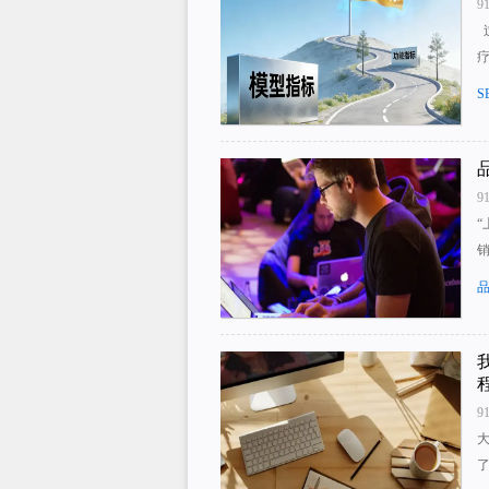
9
疗
S
9
9