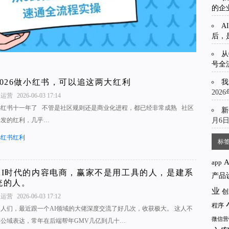
的企
A
后，
从
号全
2026做小红书，可以追这两大红利
我
202
1运营
2026-06-03 17:14
小红书十一年了 不管是社区规则还是商业化进程，都已经非常成熟 社区
新
月6
分发的红利，几乎…
小红书红利
标
app
AI时代的内容电商，赢家不是用工具的人，是建系
产品
统的人。
业
创
1运营
2026-06-03 17:12
程序
家人们，最近跟一个AI领域的大佬深度交流了好几次，收获极大。 这人不
微信营
做公域表达，常年在后端帮年GMV几亿到几十…