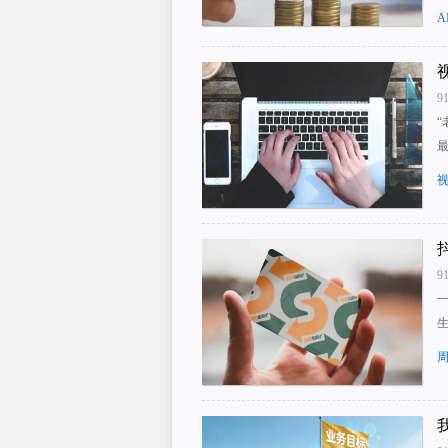
A
9
9