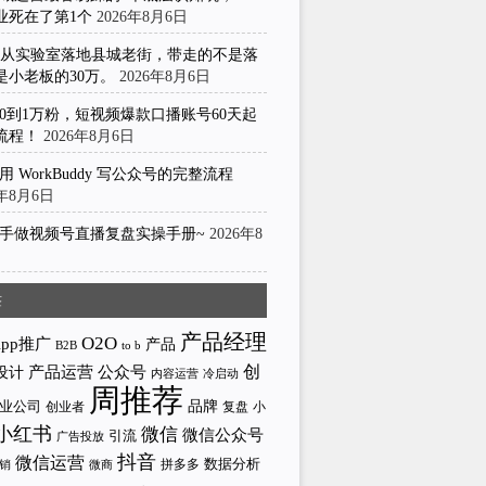
业死在了第1个
2026年8月6日
I从实验室落地县城老街，带走的不是落
是小老板的30万。
2026年8月6日
0到1万粉，短视频爆款口播账号60天起
流程！
2026年8月6日
用 WorkBuddy 写公众号的完整流程
6年8月6日
手做视频号直播复盘实操手册~
2026年8
日
签
产品经理
O2O
App推广
产品
to b
B2B
产品运营
创
公众号
设计
内容运营
冷启动
周推荐
业公司
品牌
创业者
小
复盘
小红书
微信
微信公众号
引流
广告投放
抖音
微信运营
拼多多
数据分析
微商
销